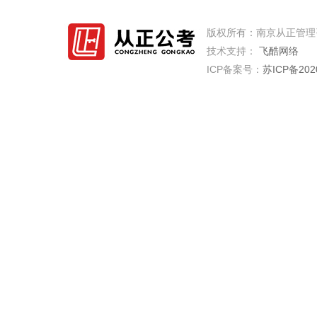
版权所有：南京从正管理
技术支持：
飞酷网络
ICP备案号：
苏ICP备202